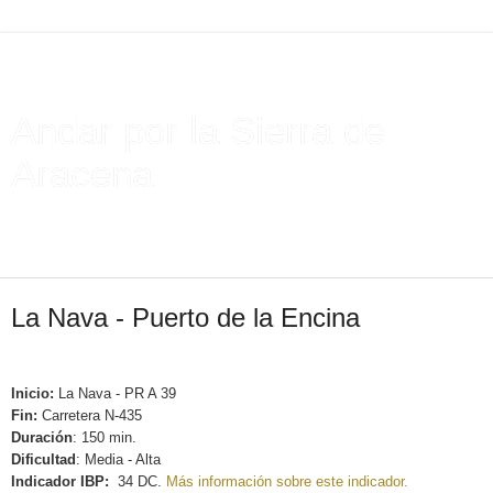
Andar por la Sierra de
Aracena
Rutas de senderismo en la Sierra de Aracena. Consejos
sobre senderismo
viernes, 1 de junio de 2012
La Nava - Puerto de la Encina
Inicio:
La Nava - PR A 39
Fin:
Carretera N-435
Duración
: 150
min
.
Dificultad
: Media - Alta
Indicador IBP:
34 DC.
Más información sobre este indicador.