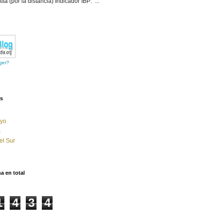
Alta (por la distancia) Indicador IBP: ...
ger?
es
 yo
s
el Sur
a en total
1
4
3
4