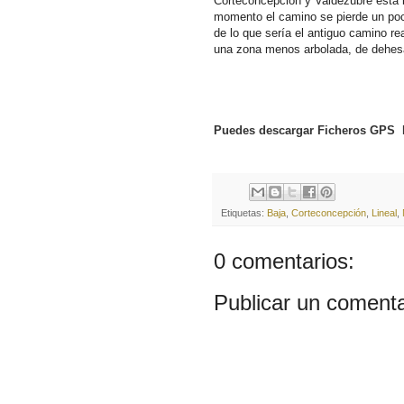
Corteconcepción y Valdezubre esta 
momento el
camino se pierde un poc
de lo que sería el antiguo camino re
una zona menos arbolada, de dehesa,
Puedes descargar Ficheros
GPS
Etiquetas:
Baja
,
Corteconcepción
,
Lineal
,
0 comentarios:
Publicar un comenta