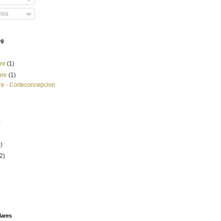
ios
og
bre
(1)
bre
(1)
re - Corteconcepcion
)
2)
(2)
lares