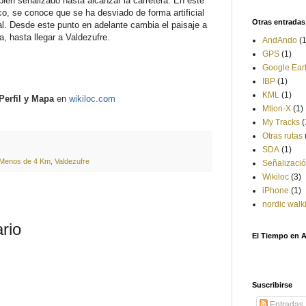
bien señalizado hasta alcanzar la
carretera. En este
o, se conoce que se ha desviado de forma artificial
Otras entradas 
al. Desde este punto en adelante cambia el paisaje a
 hasta llegar a Valdezufre.
AndAndo
(1
GPS
(1)
Google Ear
IBP
(1)
KML
(1)
Perfil y Mapa
en
wikiloc.com
Mtion-X
(1)
My Tracks
(
Otras rutas
SDA
(1)
Menos de 4 Km
,
Valdezufre
Señalizaci
Wikiloc
(3)
iPhone
(1)
nordic walk
rio
El Tiempo en 
Suscribirse
Entradas