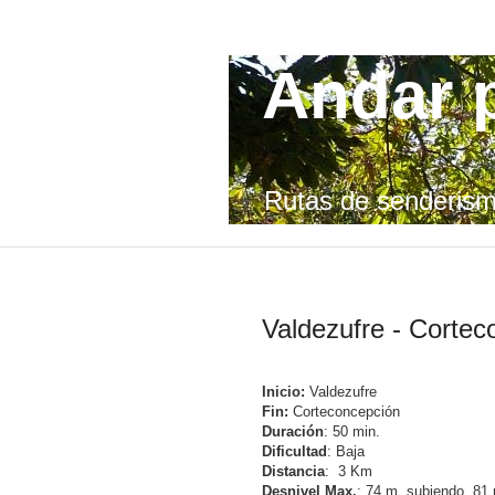
Andar p
Rutas de senderism
domingo, 2 de septiembre de 2012
Valdezufre - Cortec
Inicio:
Valdezufre
Fin:
Corteconcepción
Duración
: 50
min
.
Dificultad
: Baja
Distancia
: 3 Km
Desnivel
Max
.
: 74 m. subiendo. 81