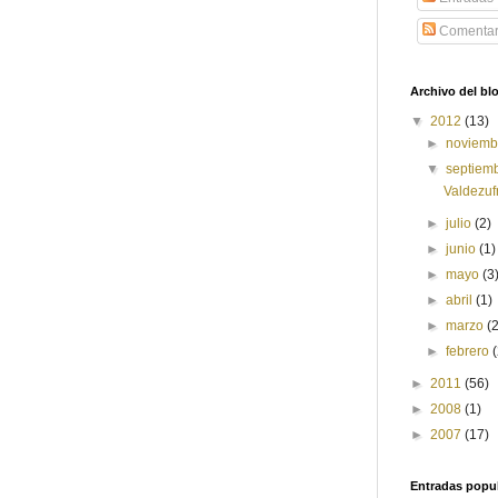
Comentar
Archivo del bl
▼
2012
(13)
►
noviem
▼
septiem
Valdezuf
►
julio
(2)
►
junio
(1)
►
mayo
(3
►
abril
(1)
►
marzo
(
►
febrero
►
2011
(56)
►
2008
(1)
►
2007
(17)
Entradas popu