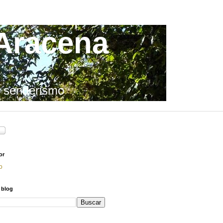
 Aracena
e senderismo
or
o
 blog