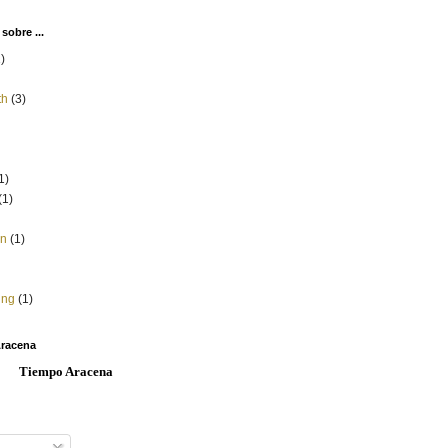
sobre ...
)
th
(3)
1)
(1)
ón
(1)
ing
(1)
Aracena
Tiempo Aracena