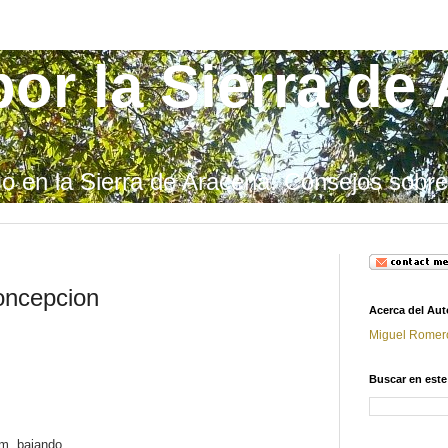
or la Sierra de
o en la Sierra de Aracena. Consejos sobr
oncepcion
Acerca del Aut
Miguel Romer
Buscar en este
 m. bajando