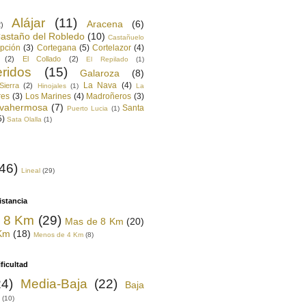
Alájar
(11)
Aracena
(6)
2)
astaño del Robledo
(10)
Castañuelo
pción
(3)
Cortegana
(5)
Cortelazor
(4)
(2)
El Collado
(2)
El Repilado
(1)
ridos
(15)
Galaroza
(8)
La Nava
(4)
Sierra
(2)
Hinojales
(1)
La
res
(3)
Los Marines
(4)
Madroñeros
(3)
vahermosa
(7)
Santa
Puerto Lucia
(1)
5)
Sata Olalla
(1)
(46)
Lineal
(29)
istancia
y 8 Km
(29)
Mas de 8 Km
(20)
 Km
(18)
Menos de 4 Km
(8)
ficultad
24)
Media-Baja
(22)
Baja
(10)