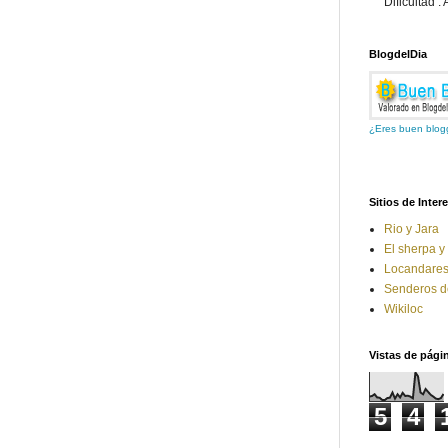
Dificultad : 
BlogdelDia
¿Eres buen blog
Sitios de Inter
Rio y Jara
El sherpa y
Locandare
Senderos d
Wikiloc
Vistas de págin
5
4